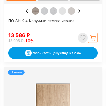
ПО SHIK 4 Капучино стекло черное
13 586
₽
₽
-10%
15 095
Рассчитать цену
«под ключ»
Новинка