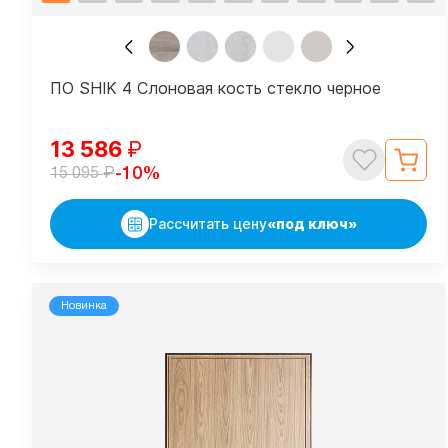
ПО SHIK 4 Слоновая кость стекло черное
13 586
₽
₽
-10%
15 095
Рассчитать цену
«под ключ»
Новинка