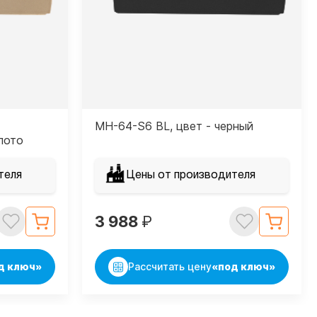
MH-64-S6 BL, цвет - черный
лото
теля
Цены от производителя
3 988
₽
д ключ»
Рассчитать цену
«под ключ»