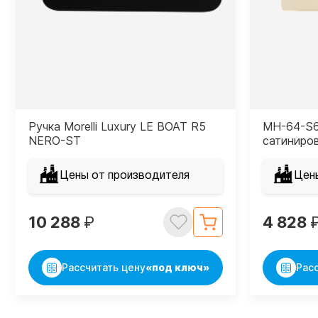
Ручка Morelli Luxury LE BOAT R5
MH-64-S6
NERO-ST
сатиниро
Цены от производителя
Цен
10 288
₽
4 828
Рассчитать цену
«под ключ»
Рас