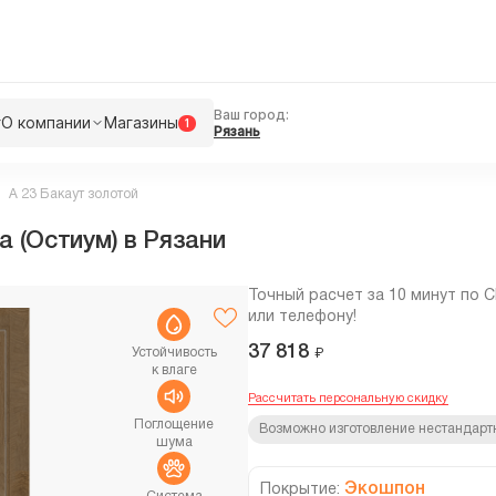
Ваш город:
г
О компании
Магазины
1
Рязань
A 23 Бакаут золотой
а (Остиум) в Рязани
Точный расчет за 10 минут по 
или телефону!
37 818
₽
Устойчивость
к влаге
Рассчитать персональную скидку
Поглощение
Возможно изготовление нестандарт
шума
Экошпон
Покрытие: