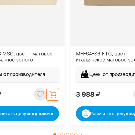
 MSG, цвет - матовое
MH-64-S6 FTG, цвет -
ванное золото
итальянское матовое зо
ы от производителя
Цены от производи
₽
3 988
₽
считать цену
«под ключ»
Рассчитать цену
«по