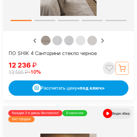
ПО SHIK 4 Санторини стекло черное
12 236
₽
₽
-10%
13 595
Рассчитать цену
«под ключ»
Каждая 3-я дверь бесплатно!
В наличии
Видео обзор
Хит продаж