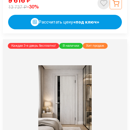
9 616
₽
₽
-30%
13 737
Рассчитать цену
«под ключ»
Каждая 3-я дверь бесплатно!
В наличии
Хит продаж