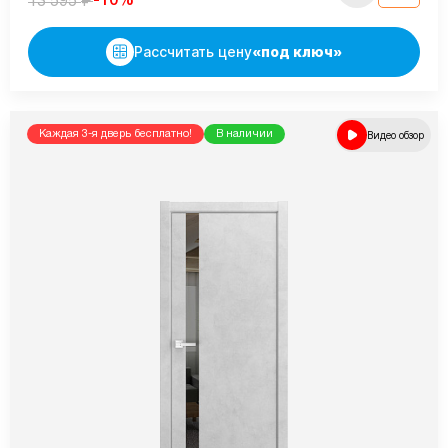
-10%
13 595
Рассчитать цену
«под ключ»
Каждая 3-я дверь бесплатно!
В наличии
Видео обзор