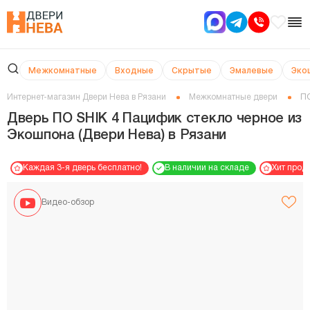
Межкомнатные
Входные
Скрытые
Эмалевые
Эко
Интернет-магазин Двери Нева в Рязани
Межкомнатные двери
ПО
Дверь ПО SHIK 4 Пацифик стекло черное из
Экошпона (Двери Нева) в Рязани
Каждая 3-я дверь бесплатно!
В наличии на складе
Хит прод
Видео-обзор