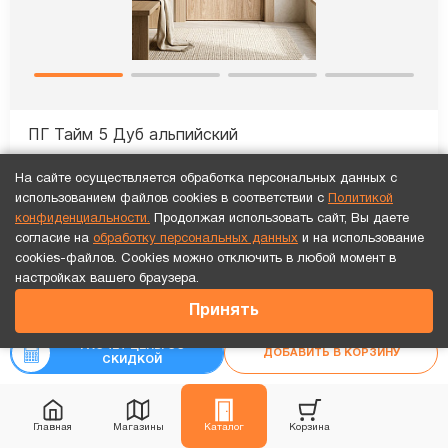
ПГ Тайм 5 Дуб альпийский
47 761
₽
На сайте осуществляется обработка персональных данных с
использованием файлов cookies в соответствии с
Политикой
конфиденциальности.
Продолжая использовать сайт, Вы даете
согласие на
обработку персональных данных
и на использование
Рассчитать цену
«под ключ»
cookies-файлов. Cookies можно отключить в любой момент в
Точный расчет за 10 минут по СМС или телефону!
настройках вашего браузера.
12 236
₽
Принять
₽
13 595
Новинка
Хит продаж
РАСЧЕТ ЦЕНЫ СО
ДОБАВИТЬ В КОРЗИНУ
СКИДКОЙ
Главная
Магазины
Каталог
Корзина