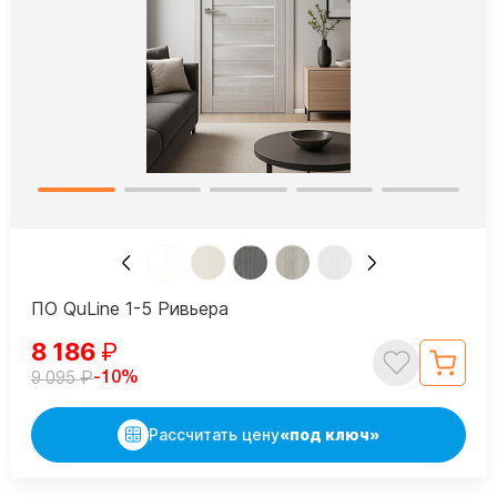
ПО QuLine 1-5 Ривьера
8 186
₽
₽
-10%
9 095
Рассчитать цену
«под ключ»