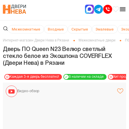
Межкомнатные
Входные
Скрытые
Эмалевые
Эко
Интернет-магазин Двери Нева в Рязани
Межкомнатные двери
ПО
Дверь ПО Queen N23 Велюр светлый
стекло белое из Экошпона COVERFLEX
(Двери Нева) в Рязани
Каждая 3-я дверь бесплатно!
В наличии на складе
Хит прод
Видео-обзор