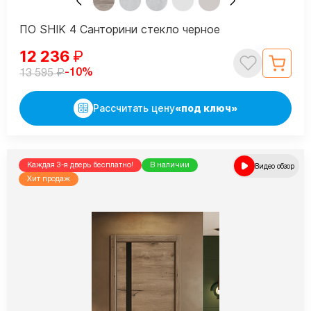
ПО SHIK 4 Санторини стекло черное
12 236
₽
₽
-10%
13 595
Рассчитать цену
«под ключ»
Каждая 3-я дверь бесплатно!
В наличии
Видео обзор
Хит продаж