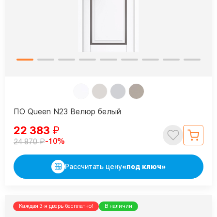
ПО Queen N23 Велюр белый
22 383
₽
₽
-10%
24 870
Рассчитать цену
«под ключ»
Каждая 3-я дверь бесплатно!
В наличии