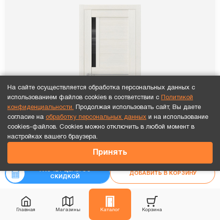
На сайте осуществляется обработка персональных данных с
использованием файлов cookies в соответствии с
Политикой
конфиденциальности.
Продолжая использовать сайт, Вы даете
согласие на
обработку персональных данных
и на использование
cookies-файлов. Cookies можно отключить в любой момент в
Точный расчет за 10 минут по СМС или телефону!
настройках вашего браузера.
22 383
₽
Принять
₽
24 870
РАСЧЕТ ЦЕНЫ СО
ДОБАВИТЬ В КОРЗИНУ
СКИДКОЙ
ПО Queen 1 Лиственница белая стекло черное
Главная
Магазины
Каталог
Корзина
13 064
₽