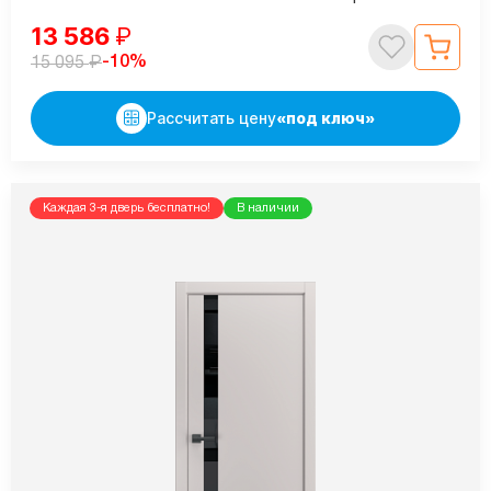
13 586
₽
₽
-10%
15 095
Рассчитать цену
«под ключ»
Каждая 3-я дверь бесплатно!
В наличии