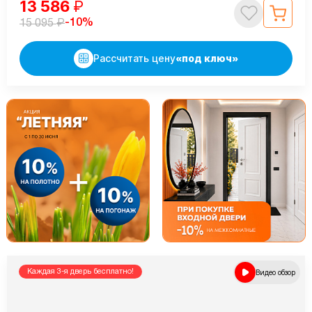
13 586
₽
₽
-10%
15 095
Рассчитать цену
«под ключ»
Каждая 3-я дверь бесплатно!
Видео обзор