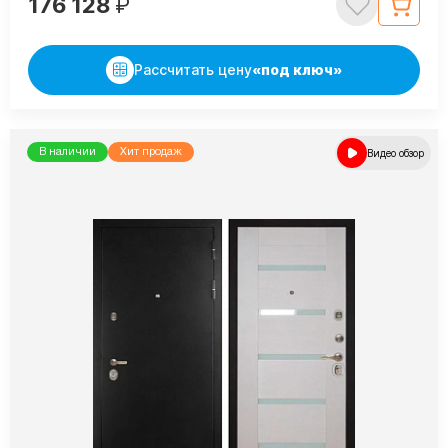
176 128
₽
Рассчитать цену
«под ключ»
В наличии
Хит продаж
Видео обзор