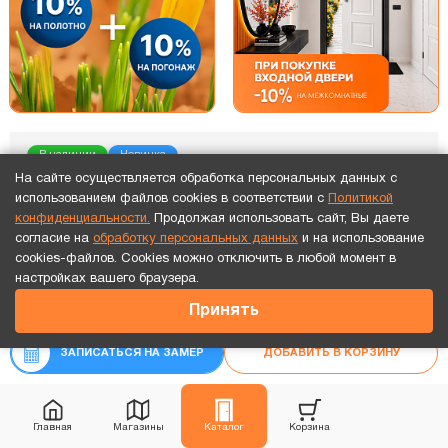
В наличии
Новинка
На сайте осуществляется обработка персональных данных с
использованием файлов cookies в соответствии с
Политикой
конфиденциальности.
Продолжая использовать сайт, Вы даете
согласие на
обработку персональных данных
и на использование
cookies-файлов. Cookies можно отключить в любой момент в
Точный расчет за 10 минут по СМС или телефону!
настройках вашего браузера.
93 401
₽
Принять
₽
103 778
ЗАПИСАТЬСЯ НА ЗАМЕР
ДОБАВИТЬ В КОРЗИНУ
Главная
Магазины
Каталог
Корзина