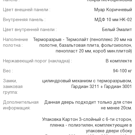
панель :
покрытие+оцинковка
Цвет внешней панели :
Муар Коричневый
Внутренняя панель :
МДФ 10 мм НК-02
Цвет внутренней панели :
Белый Эмалит
Наполнение
Терморазрыв - Термолайт (пеноплекс 20 мм на
полотна :
полотне, базальтовая плита, фольгоизолон,
пенопласт 20 мм, короб мин.плитой)
Нержавеющий порог (накладка) :
В комплекте
Вес :
94-100 кг
Замки,
цилиндровый механизм с терморазрывом,
замковая
Гардиан 3211 + Гардиан 3001
группа:
Дополнительная
Данная дверь подходит только для стен
информация:
не менее 20см.
Упаковка Картон 3-слойный с 6-ти сторон,
пленка - полиэтилен, комплектующие в
упаковке двери сбоку