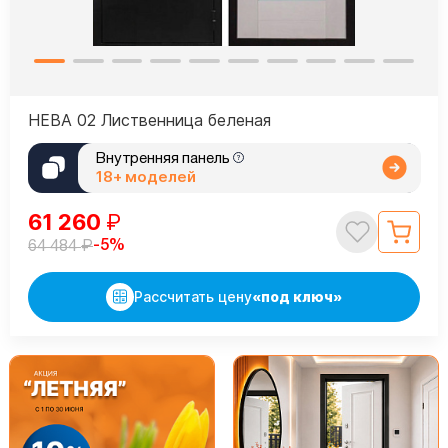
НЕВА 02 Лиственница беленая
Внутренняя панель
18+ моделей
61 260
₽
₽
-5%
64 484
Рассчитать цену
«под ключ»