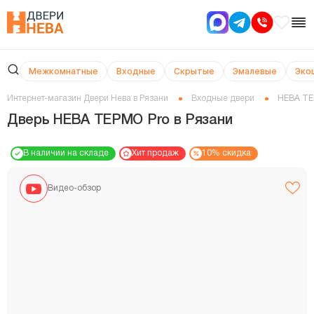
Межкомнатные
Входные
Скрытые
Эмалевые
Эко
Интернет-магазин Двери Нева в Рязани
Входные двери
НЕВА ТЕ
Дверь НЕВА ТЕРМО Pro в Рязани
В наличии на складе
Хит продаж
10% скидка
Видео-обзор