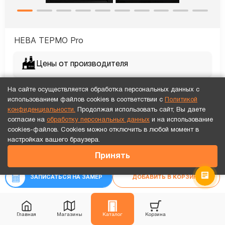
НЕВА ТЕРМО Pro
Цены от производителя
93 401
₽
На сайте осуществляется обработка персональных данных с
использованием файлов cookies в соответствии с
Политикой
₽
-10%
103 778
конфиденциальности.
Продолжая использовать сайт, Вы даете
согласие на
обработку персональных данных
и на использование
Рассчитать цену
«под ключ»
cookies-файлов. Cookies можно отключить в любой момент в
Точный расчет за 10 минут по СМС или телефону!
настройках вашего браузера.
43 924
₽
Принять
₽
46 236
ЗАПИСАТЬСЯ НА ЗАМЕР
ДОБАВИТЬ В КОРЗИНУ
Главная
Магазины
Каталог
Корзина