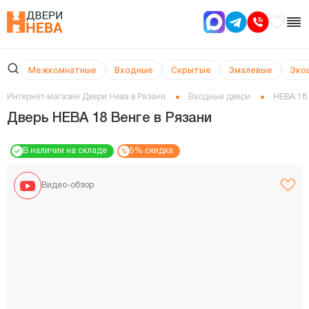
Межкомнатные
Входные
Скрытые
Эмалевые
Эко
Интернет-магазин Двери Нева в Рязани
Входные двери
НЕВА 18
Дверь НЕВА 18 Венге в Рязани
В наличии на складе
5% скидка
Видео-обзор