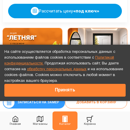
Рассчитать цену
«под ключ»
На сайте осуществляется обработка персональных данных с
использованием файлов cookies в соответствии с
Политикой
конфиденциальности.
Продолжая использовать сайт, Вы даете
согласие на
обработку персональных данных
и на использование
cookies-файлов. Cookies можно отключить в любой момент в
Точный расчет за 10 минут по СМС или телефону!
настройках вашего браузера.
53 466
₽
Принять
₽
62 902
В наличии
Новинка
Видео обзор
ЗАПИСАТЬСЯ НА ЗАМЕР
ДОБАВИТЬ В КОРЗИНУ
Главная
Магазины
Каталог
Корзина