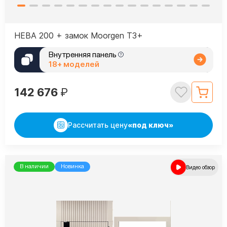
НЕВА 200 + замок Moorgen T3+
Внутренняя панель
18+ моделей
142 676
₽
Рассчитать цену
«под ключ»
В наличии
Новинка
Видео обзор