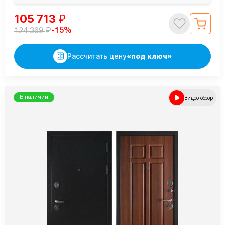
105 713
₽
₽
-15%
124 369
Рассчитать цену
«под ключ»
В наличии
Видео обзор