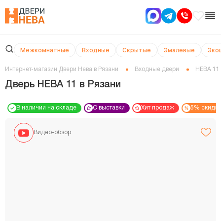
Межкомнатные
Входные
Скрытые
Эмалевые
Эко
Интернет-магазин Двери Нева в Рязани
Входные двери
НЕВА 11
Дверь НЕВА 11 в Рязани
В наличии на складе
С выставки
Хит продаж
5% скидк
Видео-обзор