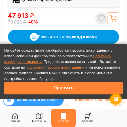
Цены от производителя
47 913
₽
₽
-40%
79 855
Рассчитать цену
«под ключ»
На сайте осуществляется обработка персональных данных с
использованием файлов cookies в соответствии с
Политикой
конфиденциальности.
Продолжая использовать сайт, Вы даете
согласие на
обработку персональных данных
и на использование
cookies-файлов. Cookies можно отключить в любой момент в
Точный расчет за 10 минут по СМС или телефону!
настройках вашего браузера.
68 289
₽
Принять
₽
71 883
ЗАПИСАТЬСЯ НА ЗАМЕР
ДОБАВИТЬ В КОРЗИНУ
Главная
Магазины
Каталог
Корзина
В наличии
Хит продаж
Видео обзор