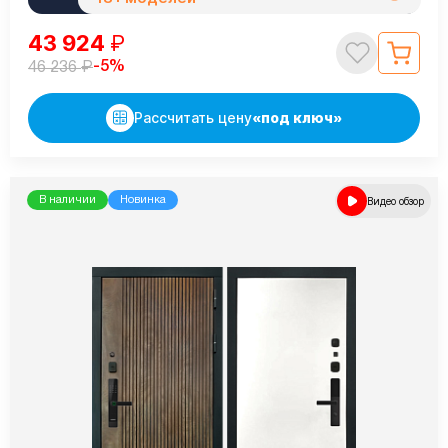
43 924
₽
₽
-5%
46 236
Рассчитать цену
«под ключ»
В наличии
Новинка
Видео обзор