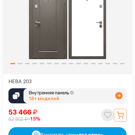
НЕВА 203
Внутренняя панель
18+ моделей
53 466
₽
₽
-15%
62 902
Рассчитать цену
«под ключ»