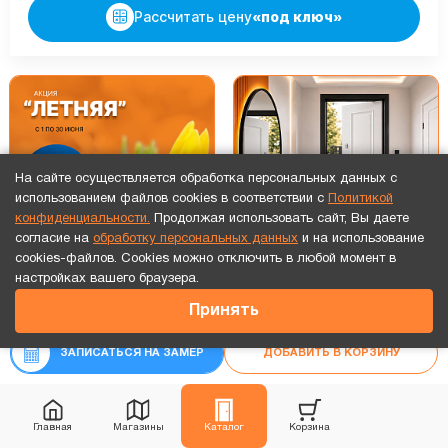
Рассчитать цену
«под ключ»
На сайте осуществляется обработка персональных данных с
использованием файлов cookies в соответствии с
Политикой
конфиденциальности.
Продолжая использовать сайт, Вы даете
согласие на
обработку персональных данных
и на использование
cookies-файлов. Cookies можно отключить в любой момент в
Точный расчет за 10 минут по СМС или телефону!
настройках вашего браузера.
53 466
₽
Принять
₽
62 902
В наличии
Хит продаж
Видео обзор
ЗАПИСАТЬСЯ НА ЗАМЕР
ДОБАВИТЬ В КОРЗИНУ
Главная
Магазины
Каталог
Корзина