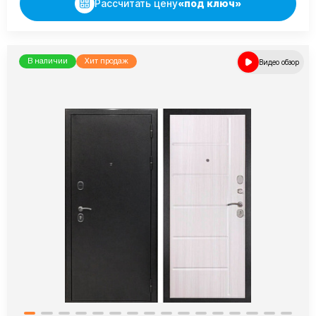
Рассчитать цену
«под ключ»
В наличии
Хит продаж
Видео обзор