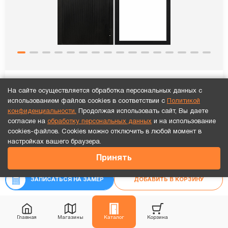
НЕВА 205 + замок Moorgen T3+
На сайте осуществляется обработка персональных данных с
использованием файлов cookies в соответствии с
Политикой
Внутренняя панель
18+ моделей
конфиденциальности.
Продолжая использовать сайт, Вы даете
согласие на
обработку персональных данных
и на использование
cookies-файлов. Cookies можно отключить в любой момент в
142 676
₽
Точный расчет за 10 минут по СМС или телефону!
настройках вашего браузера.
51 262
₽
Принять
₽
53 960
Рассчитать цену
«под ключ»
ЗАПИСАТЬСЯ НА ЗАМЕР
ДОБАВИТЬ В КОРЗИНУ
Главная
Магазины
Каталог
Корзина