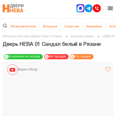
Межкомнатные
Входные
Скрытые
Эмалевые
Эко
Интернет-магазин Двери Нева в Рязани
Входные двери
НЕВА 01
Дверь НЕВА 01 Сандал белый в Рязани
В наличии на складе
Хит продаж
5% скидка
Видео-обзор