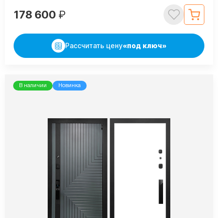
178 600
₽
Рассчитать цену
«под ключ»
В наличии
Новинка