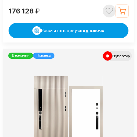
176 128
₽
Рассчитать цену
«под ключ»
В наличии
Новинка
Видео обзор