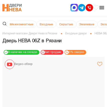
Межкомнатные
Входные
Скрытые
Эмалевые
Эко
Интернет-магазин Двери Нева в Рязани
Входные двери
НЕВА 06
Дверь НЕВА 06Z в Рязани
В наличии на складе
Хит продаж
5% скидка
Видео-обзор