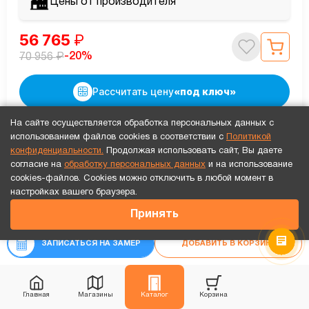
Цены от производителя
56 765
₽
₽
-20%
70 956
Рассчитать цену
«под ключ»
На сайте осуществляется обработка персональных данных с
использованием файлов cookies в соответствии с
Политикой
конфиденциальности.
Продолжая использовать сайт, Вы даете
согласие на
обработку персональных данных
и на использование
cookies-файлов. Cookies можно отключить в любой момент в
Точный расчет за 10 минут по СМС или телефону!
настройках вашего браузера.
71 811
₽
Принять
₽
75 590
ЗАПИСАТЬСЯ НА ЗАМЕР
ДОБАВИТЬ В КОРЗИНУ
Главная
Магазины
Каталог
Корзина
В наличии
Новинка
Видео обзор