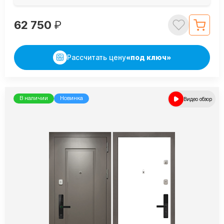
62 750
₽
Рассчитать цену
«под ключ»
В наличии
Новинка
Видео обзор