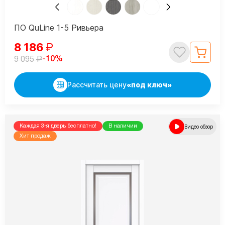
ПО QuLine 1-5 Ривьера
8 186
₽
₽
-10%
9 095
Рассчитать цену
«под ключ»
Каждая 3-я дверь бесплатно!
В наличии
Видео обзор
Хит продаж