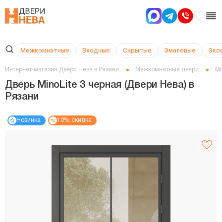
Межкомнатные
Входные
Скрытые
Эмалевые
Эко
Интернет-магазин Двери Нева в Рязани
Межкомнатные двери
Mi
Дверь MinoLite 3 черная (Двери Нева) в
Рязани
Новинка
10% скидка