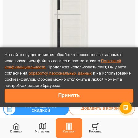
На сайте осуществляется обработка персональных данных с
использованием файлов cookies в соответствии с
Политикой
конфиденциальности.
Продолжая использовать сайт, Вы даете
согласие на
обработку персональных данных
и на использование
cookies-файлов. Cookies можно отключить в любой момент в
Точный расчет за 10 минут по СМС или телефону!
настройках вашего браузера.
ПО Queen 1 Лиственница белая стекло черное
48 202
₽
Принять
₽
53 558
13 064
₽
РАСЧЕТ ЦЕНЫ СО
ДОБАВИТЬ В КОРЗИНУ
₽
СКИДКОЙ
-10%
14 515
Рассчитать цену
«под ключ»
Главная
Магазины
Каталог
Корзина