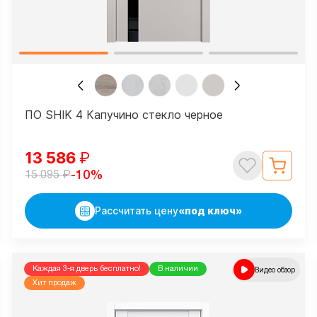
ПО SHIK 4 Капучино стекло черное
13 586
₽
₽
-10%
15 095
Рассчитать цену
«под ключ»
Каждая 3-я дверь бесплатно!
В наличии
Видео обзор
Хит продаж