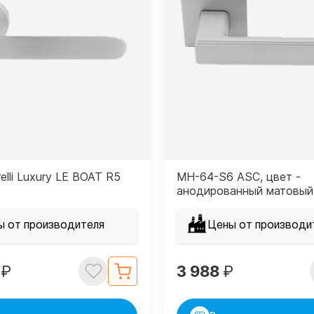
elli Luxury LE BOAT R5
MH-64-S6 ASC, цвет -
анодированный матовый
ы от производителя
Цены от производи
8
₽
3 988
₽