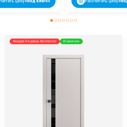
считать цену
«под ключ»
Рассчитать цену
«по
Каждая 3-я дверь бесплатно!
В наличии