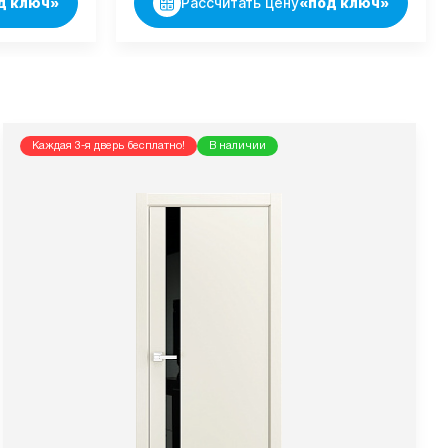
д ключ»
Рассчитать цену
«под ключ»
Каждая 3-я дверь бесплатно!
В наличии