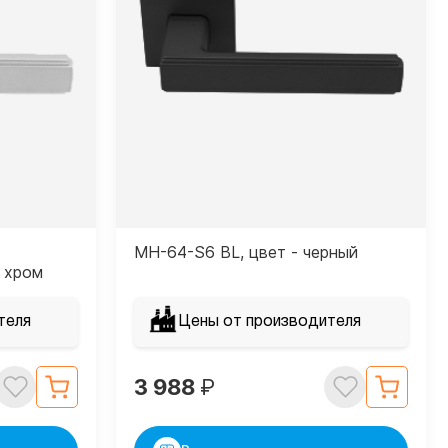
MH-64-S6 BL, цвет - черный
 хром
теля
Цены от производителя
3 988
₽