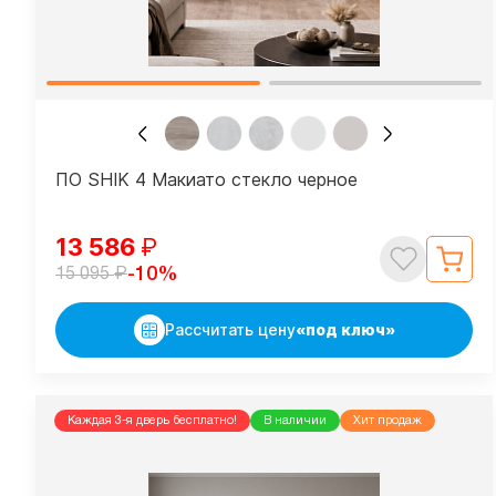
ПО SHIK 4 Макиато стекло черное
13 586
₽
₽
-10%
15 095
Рассчитать цену
«под ключ»
Каждая 3-я дверь бесплатно!
В наличии
Хит продаж