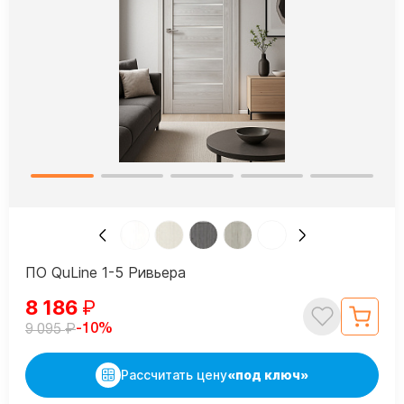
ПО QuLine 1-5 Ривьера
8 186
₽
₽
-10%
9 095
Рассчитать цену
«под ключ»