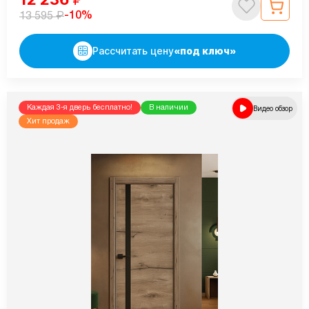
₽
-10%
13 595
Рассчитать цену
«под ключ»
Каждая 3-я дверь бесплатно!
В наличии
Видео обзор
Хит продаж