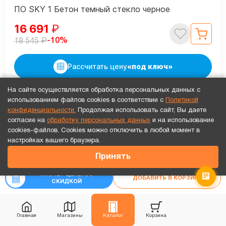
ПО SKY 1 Бетон темный стекло черное
16 691
₽
₽
-10%
18 545
Рассчитать цену
«под ключ»
На сайте осуществляется обработка персональных данных с
использованием файлов cookies в соответствии с
Политикой
Каждая 3-я дверь бесплатно!
Видео обзор
конфиденциальности.
Продолжая использовать сайт, Вы даете
согласие на
обработку персональных данных
и на использование
cookies-файлов. Cookies можно отключить в любой момент в
Точный расчет за 10 минут по СМС или телефону!
настройках вашего браузера.
31 833
₽
Принять
РАСЧЕТ ЦЕНЫ СО
ДОБАВИТЬ В КОРЗИНУ
СКИДКОЙ
Главная
Магазины
Каталог
Корзина