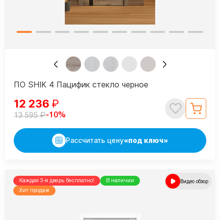
ПО SHIK 4 Пацифик стекло черное
12 236
₽
₽
-10%
13 595
Рассчитать цену
«под ключ»
Каждая 3-я дверь бесплатно!
В наличии
Видео обзор
Хит продаж