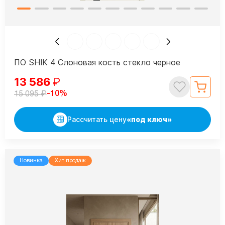
ПО SHIK 4 Слоновая кость стекло черное
13 586
₽
₽
-10%
15 095
Рассчитать цену
«под ключ»
Новинка
Хит продаж