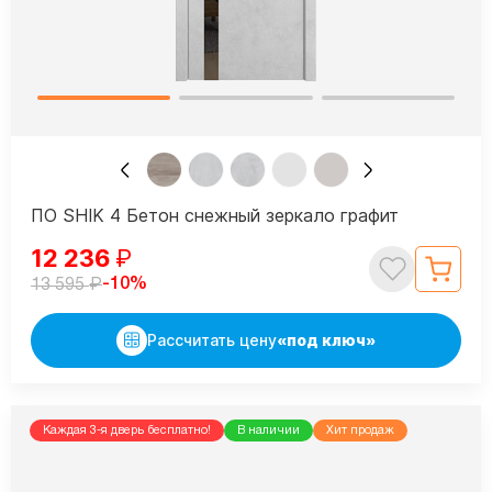
ПО SHIK 4 Бетон снежный зеркало графит
12 236
₽
₽
-10%
13 595
Рассчитать цену
«под ключ»
Каждая 3-я дверь бесплатно!
В наличии
Хит продаж