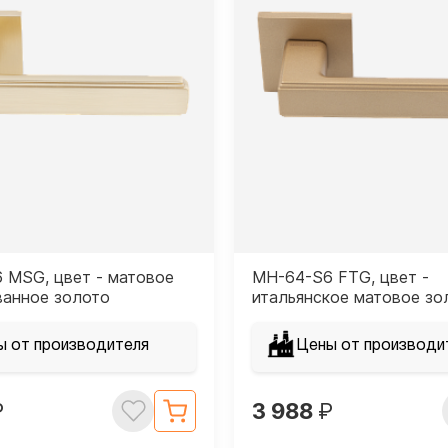
 MSG, цвет - матовое
MH-64-S6 FTG, цвет -
ванное золото
итальянское матовое зо
ы от производителя
Цены от производи
₽
3 988
₽