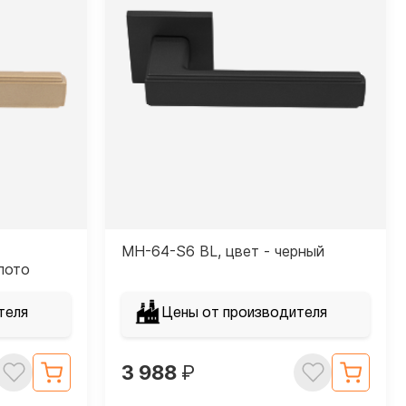
MH-64-S6 BL, цвет - черный
лото
теля
Цены от производителя
3 988
₽