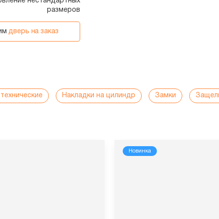
отовление нестандартных
размеров
вим
дверь на заказ
нтехнические
Накладки на цилиндр
Замки
Защел
Новинка