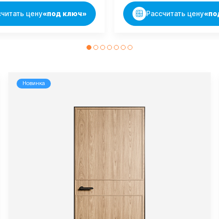
считать цену
«под ключ»
Рассчитать цену
«по
Новинка