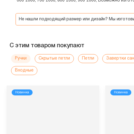
600*2000, 700*2000, 800*2000, 900*2000, Возможно изг
Не нашли подходящий размер или дизайн? Мы изгото
С этим товаром покупают
Ручки
Скрытые петли
Петли
Завертки са
Входные
Новинка
Новинка