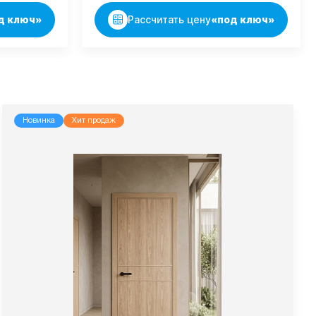
д ключ»
Рассчитать цену
«под ключ»
Новинка
Хит продаж