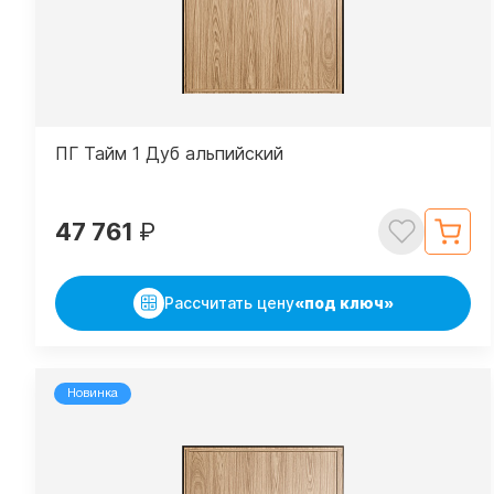
ПГ Тайм 1 Дуб альпийский
47 761
₽
Рассчитать цену
«под ключ»
Новинка