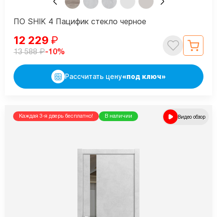
ПО SHIK 4 Пацифик стекло черное
12 229
₽
₽
-10%
13 588
Рассчитать цену
«под ключ»
Каждая 3-я дверь бесплатно!
В наличии
Видео обзор