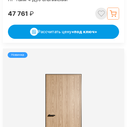
47 761
₽
Рассчитать цену
«под ключ»
Новинка