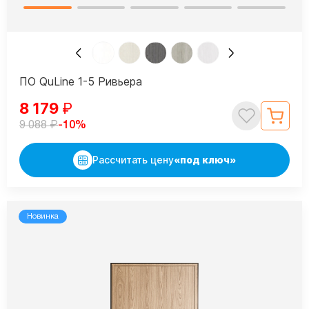
ПО QuLine 1-5 Ривьера
8 179
₽
₽
-10%
9 088
Рассчитать цену
«под ключ»
Новинка