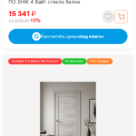
ПО SHIK 4 Вайт стекло белое
15 341
₽
₽
-10%
17 045
Рассчитать цену
«под ключ»
Каждая 3-я дверь бесплатно!
В наличии
Хит продаж