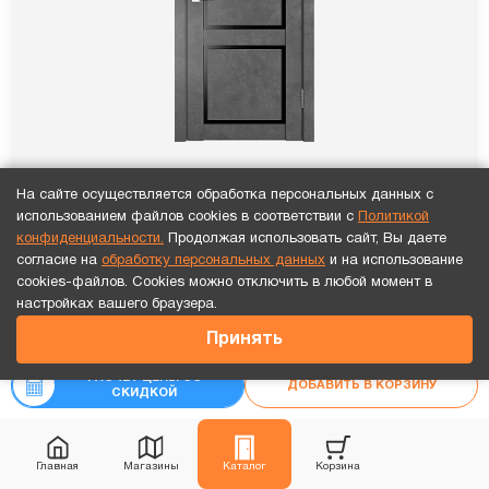
На сайте осуществляется обработка персональных данных с
использованием файлов cookies в соответствии с
Политикой
ПО SKY 1 Бетон темный стекло черное
конфиденциальности.
Продолжая использовать сайт, Вы даете
16 691
₽
согласие на
обработку персональных данных
и на использование
cookies-файлов. Cookies можно отключить в любой момент в
₽
-10%
18 545
Точный расчет за 10 минут по СМС или телефону!
настройках вашего браузера.
9 522
₽
Принять
Рассчитать цену
«под ключ»
₽
10 580
РАСЧЕТ ЦЕНЫ СО
ДОБАВИТЬ В КОРЗИНУ
СКИДКОЙ
Каждая 3-я дверь бесплатно!
Видео обзор
Главная
Магазины
Каталог
Корзина