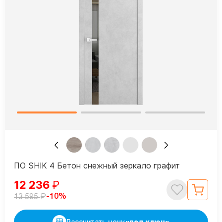
ПО SHIK 4 Бетон снежный зеркало графит
12 236
₽
₽
-10%
13 595
Рассчитать цену
«под ключ»