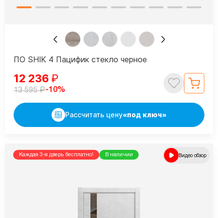
ПО SHIK 4 Пацифик стекло черное
12 236
₽
₽
-10%
13 595
Рассчитать цену
«под ключ»
Каждая 3-я дверь бесплатно!
В наличии
Видео обзор