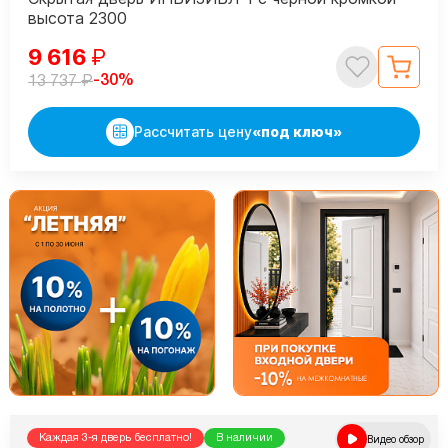
высота 2300
9 616
₽
₽
-30%
13 737
Рассчитать цену
«под ключ»
Каждая 3-я дверь бесплатно!
В наличии
Видео обзор