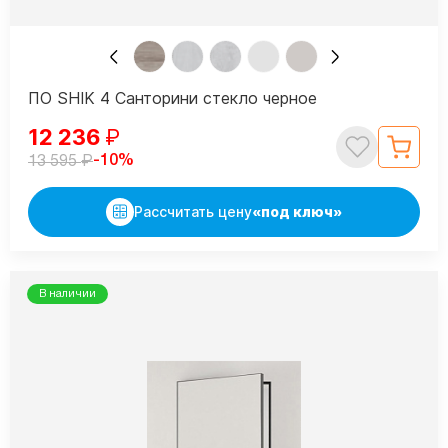
ПО SHIK 4 Санторини стекло черное
12 236
₽
₽
-10%
13 595
Рассчитать цену
«под ключ»
В наличии