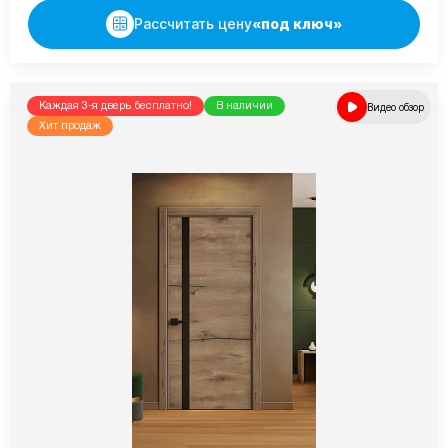
Рассчитать цену
«под ключ»
Каждая 3-я дверь бесплатно!
В наличии
Видео обзор
Хит продаж