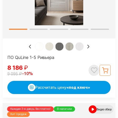
ПО QuLine 1-5 Ривьера
8 186
₽
₽
-10%
9 095
Рассчитать цену
«под ключ»
Каждая 3-я дверь бесплатно!
В наличии
Видео обзор
Хит продаж