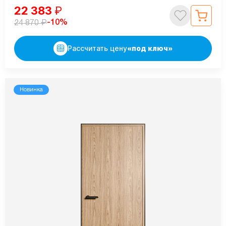
22 383
₽
₽
-10%
24 870
Рассчитать цену
«под ключ»
Новинка