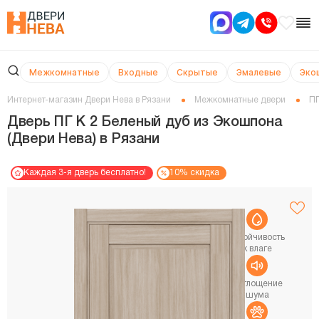
Межкомнатные
Входные
Скрытые
Эмалевые
Эко
Интернет-магазин Двери Нева в Рязани
Межкомнатные двери
ПГ
Дверь ПГ K 2 Беленый дуб из Экошпона
(Двери Нева) в Рязани
Каждая 3-я дверь бесплатно!
10% скидка
Устойчивость
к влаге
Поглощение
шума