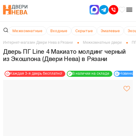
Межкомнатные
Входные
Скрытые
Эмалевые
Эко
Интернет-магазин Двери Нева в Рязани
Межкомнатные двери
ПГ
Дверь ПГ Line 4 Макиато молдинг черный
из Экошпона (Двери Нева) в Рязани
Каждая 3-я дверь бесплатно!
В наличии на складе
Новинка