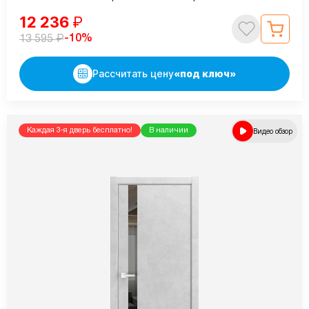
12 236
₽
₽
-10%
13 595
Рассчитать цену
«под ключ»
Каждая 3-я дверь бесплатно!
В наличии
Видео обзор