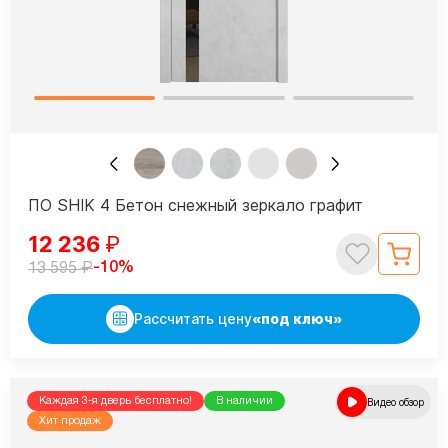
ПО SHIK 4 Бетон снежный зеркало графит
12 236
₽
₽
-10%
13 595
Рассчитать цену
«под ключ»
Каждая 3-я дверь бесплатно!
В наличии
Видео обзор
Хит продаж