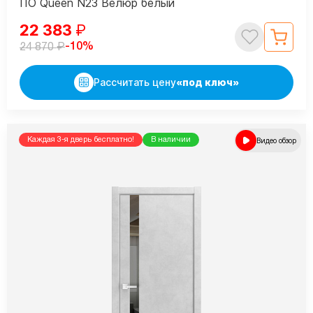
ПО Queen N23 Велюр белый
22 383
₽
₽
-10%
24 870
Рассчитать цену
«под ключ»
Каждая 3-я дверь бесплатно!
В наличии
Видео обзор