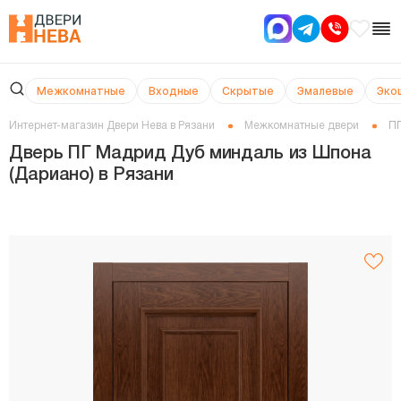
Межкомнатные
Входные
Скрытые
Эмалевые
Эко
Интернет-магазин Двери Нева в Рязани
Межкомнатные двери
ПГ
Дверь ПГ Мадрид Дуб миндаль из Шпона
(Дариано) в Рязани