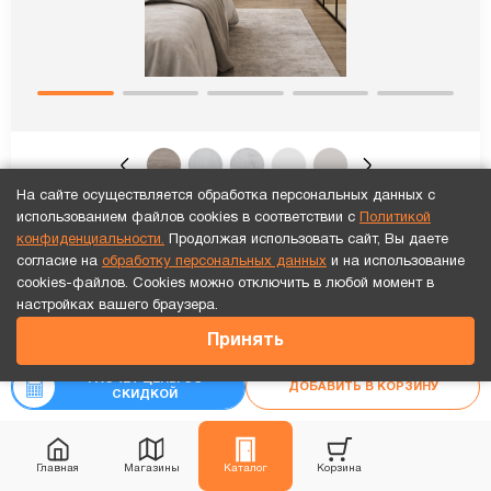
На сайте осуществляется обработка персональных данных с
ПО SHIK 4 Санторини стекло черное
использованием файлов cookies в соответствии с
Политикой
конфиденциальности.
Продолжая использовать сайт, Вы даете
12 236
₽
согласие на
обработку персональных данных
и на использование
₽
-10%
13 595
cookies-файлов. Cookies можно отключить в любой момент в
Точный расчет за 10 минут по СМС или телефону!
настройках вашего браузера.
Рассчитать цену
«под ключ»
41 378
₽
Принять
РАСЧЕТ ЦЕНЫ СО
ДОБАВИТЬ В КОРЗИНУ
СКИДКОЙ
В наличии
Главная
Магазины
Каталог
Корзина