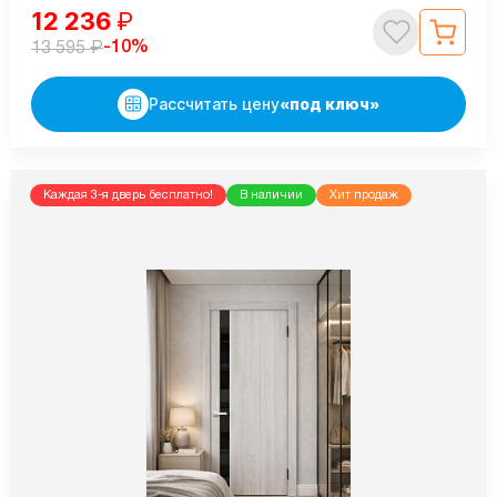
12 236
₽
₽
-10%
13 595
Рассчитать цену
«под ключ»
Каждая 3-я дверь бесплатно!
В наличии
Хит продаж