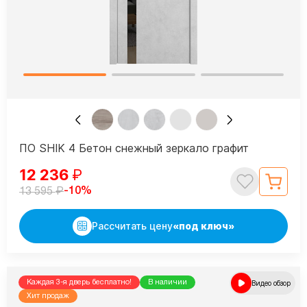
ПО SHIK 4 Бетон снежный зеркало графит
12 236
₽
₽
-10%
13 595
Рассчитать цену
«под ключ»
Каждая 3-я дверь бесплатно!
В наличии
Видео обзор
Хит продаж