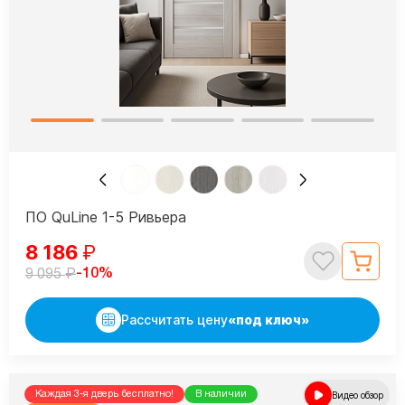
ПО QuLine 1-5 Ривьера
8 186
₽
₽
-10%
9 095
Рассчитать цену
«под ключ»
Каждая 3-я дверь бесплатно!
В наличии
Видео обзор