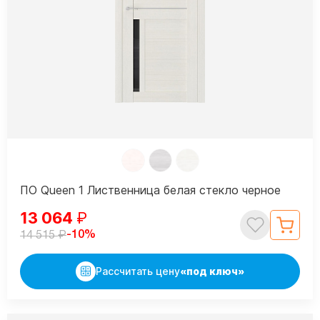
ПО Queen 1 Лиственница белая стекло черное
13 064
₽
₽
-10%
14 515
Рассчитать цену
«под ключ»