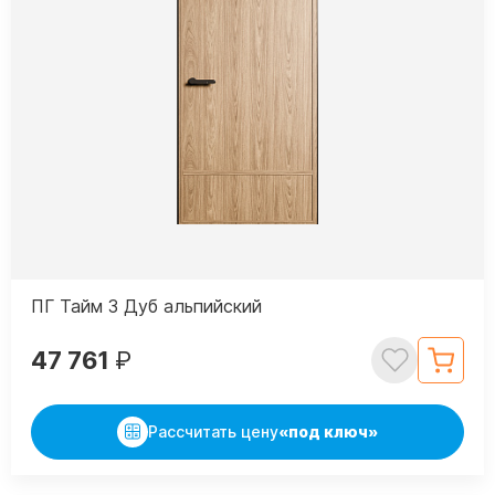
ПГ Тайм 3 Дуб альпийский
47 761
₽
Рассчитать цену
«под ключ»