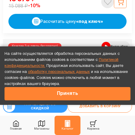
₽
-10%
15 088
Рассчитать цену
«под ключ»
Каждая 3-я дверь бесплатно!
Видео обзор
На сайте осуществляется обработка персональных данных с
использованием файлов cookies в соответствии с
Политикой
конфиденциальности.
Продолжая использовать сайт, Вы даете
согласие на
обработку персональных данных
и на использование
cookies-файлов. Cookies можно отключить в любой момент в
Точный расчет за 10 минут по СМС или телефону!
настройках вашего браузера.
15 350
₽
Принять
₽
17 056
РАСЧЕТ ЦЕНЫ СО
ДОБАВИТЬ В КОРЗИНУ
СКИДКОЙ
Главная
Магазины
Каталог
Корзина