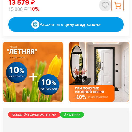
13 579
₽
₽
-10%
15 088
Рассчитать цену
«под ключ»
Каждая 3-я дверь бесплатно!
В наличии