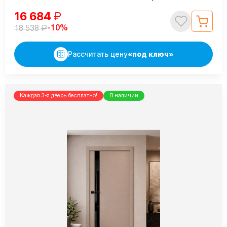
16 684
₽
₽
-10%
18 538
Рассчитать цену
«под ключ»
Каждая 3-я дверь бесплатно!
В наличии