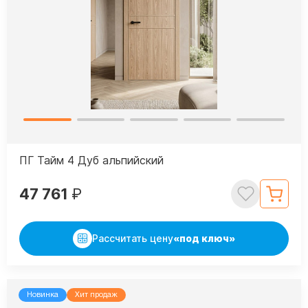
ПГ Тайм 4 Дуб альпийский
47 761
₽
Рассчитать цену
«под ключ»
Новинка
Хит продаж