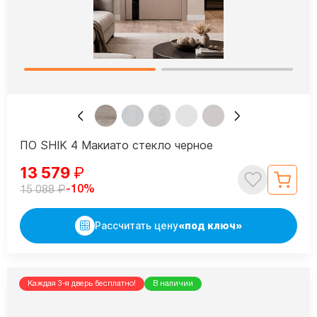
ПО SHIK 4 Макиато стекло черное
13 579
₽
₽
-10%
15 088
Рассчитать цену
«под ключ»
Каждая 3-я дверь бесплатно!
В наличии