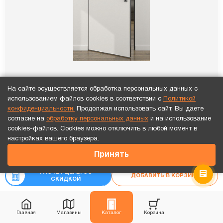
На сайте осуществляется обработка персональных данных с
Скрытая дверь ИНВИЗИБЛ-3 с черной кромкой
использованием файлов cookies в соответствии с
Политикой
высота 2100
конфиденциальности.
Продолжая использовать сайт, Вы даете
согласие на
обработку персональных данных
и на использование
9 616
₽
cookies-файлов. Cookies можно отключить в любой момент в
Точный расчет за 10 минут по СМС или телефону!
₽
настройках вашего браузера.
-30%
13 737
21 992
₽
Принять
₽
24 435
Рассчитать цену
«под ключ»
РАСЧЕТ ЦЕНЫ СО
ДОБАВИТЬ В КОРЗИНУ
СКИДКОЙ
Каждая 3-я дверь бесплатно!
В наличии
Видео обзор
Главная
Магазины
Каталог
Корзина
Хит продаж