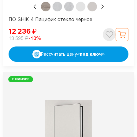
ПО SHIK 4 Пацифик стекло черное
12 236
₽
₽
-10%
13 595
Рассчитать цену
«под ключ»
В наличии