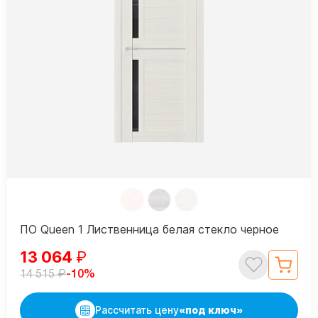
ПО Queen 1 Лиственница белая стекло черное
13 064
₽
₽
-10%
14 515
Рассчитать цену
«под ключ»