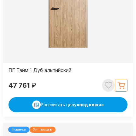
ПГ Тайм 1 Дуб альпийский
47 761
₽
Рассчитать цену
«под ключ»
Новинка
Хит продаж