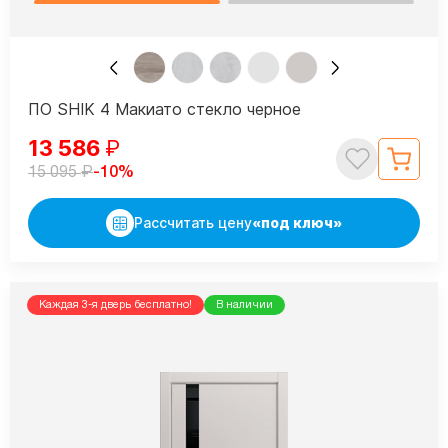
ПО SHIK 4 Макиато стекло черное
13 586
₽
₽
-10%
15 095
Рассчитать цену
«под ключ»
Каждая 3-я дверь бесплатно!
В наличии