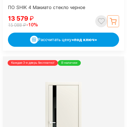
ПО SHIK 4 Макиато стекло черное
13 579
₽
₽
-10%
15 088
Рассчитать цену
«под ключ»
Каждая 3-я дверь бесплатно!
В наличии