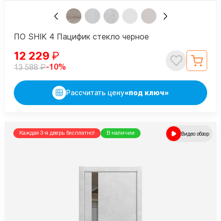
ПО SHIK 4 Пацифик стекло черное
12 229
₽
₽
-10%
13 588
Рассчитать цену
«под ключ»
Каждая 3-я дверь бесплатно!
В наличии
Видео обзор