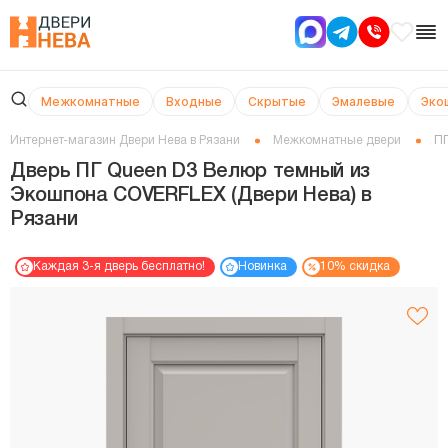
Межкомнатные
Входные
Скрытые
Эмалевые
Эко
Интернет-магазин Двери Нева в Рязани
Межкомнатные двери
ПГ
Дверь ПГ Queen D3 Велюр темный из
Экошпона COVERFLEX (Двери Нева) в
Рязани
Каждая 3-я дверь бесплатно!
Новинка
10% скидка