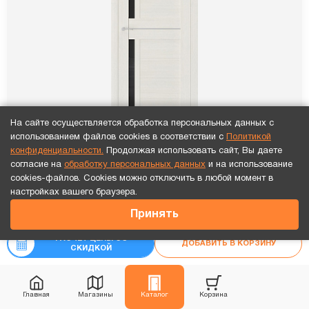
На сайте осуществляется обработка персональных данных с
использованием файлов cookies в соответствии с
Политикой
конфиденциальности.
Продолжая использовать сайт, Вы даете
согласие на
обработку персональных данных
и на использование
cookies-файлов. Cookies можно отключить в любой момент в
Точный расчет за 10 минут по СМС или телефону!
настройках вашего браузера.
ПО Queen 1 Лиственница белая стекло черное
21 861
₽
Принять
₽
24 290
13 064
₽
РАСЧЕТ ЦЕНЫ СО
₽
ДОБАВИТЬ В КОРЗИНУ
-10%
14 515
СКИДКОЙ
Рассчитать цену
«под ключ»
Главная
Магазины
Каталог
Корзина