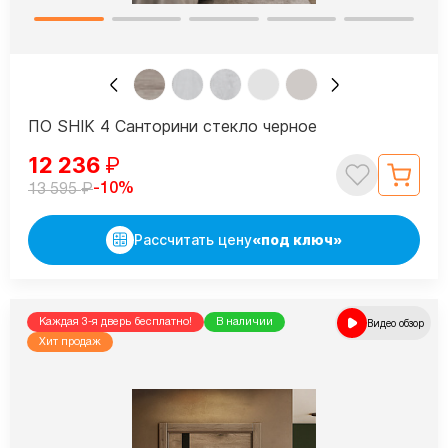
ПО SHIK 4 Санторини стекло черное
12 236
₽
₽
-10%
13 595
Рассчитать цену
«под ключ»
Каждая 3-я дверь бесплатно!
В наличии
Видео обзор
Хит продаж