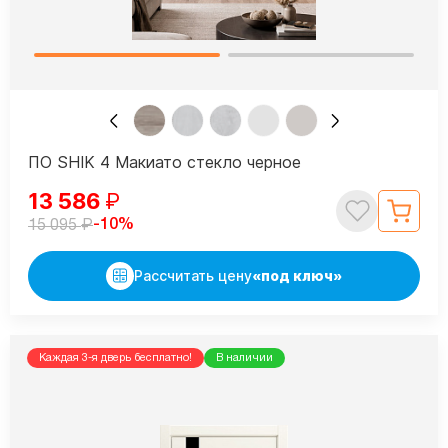
ПО SHIK 4 Макиато стекло черное
13 586
₽
₽
-10%
15 095
Рассчитать цену
«под ключ»
Каждая 3-я дверь бесплатно!
В наличии