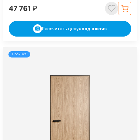
47 761
₽
Рассчитать цену
«под ключ»
Новинка