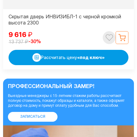
Скрытая дверь ИНВИЗИБЛ-1 с черной кромкой
высота 2300
9 616
₽
₽
-30%
13 737
Рассчитать цену
«под ключ»
ПРОФЕССИОНАЛЬНЫЙ ЗАМЕР!
Выездные менеджеры с 15-летним стажем работы рассчитают
полную стоимость, покажут образцы и каталоги, а также оформят
договор на дому и примут оплату удобным для Вас способом.
ЗАПИСАТЬСЯ