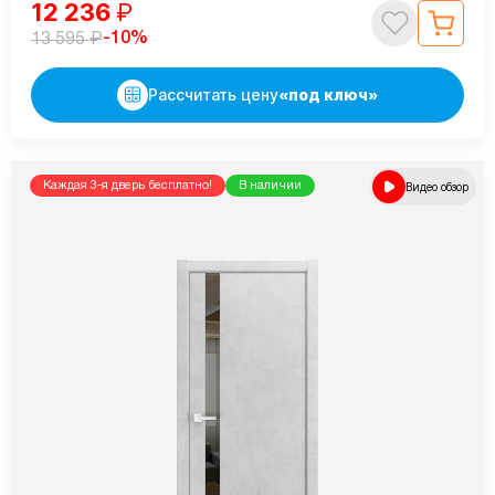
12 236
₽
₽
-10%
13 595
Рассчитать цену
«под ключ»
Каждая 3-я дверь бесплатно!
В наличии
Видео обзор