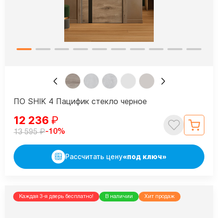
ПО SHIK 4 Пацифик стекло черное
12 236
₽
₽
-10%
13 595
Рассчитать цену
«под ключ»
Каждая 3-я дверь бесплатно!
В наличии
Хит продаж