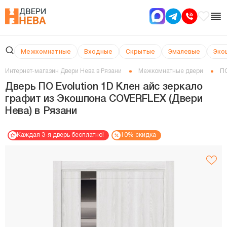
Межкомнатные
Входные
Скрытые
Эмалевые
Эко
Интернет-магазин Двери Нева в Рязани
Межкомнатные двери
ПО
Дверь ПО Evolution 1D Клен айс зеркало
графит из Экошпона COVERFLEX (Двери
Нева) в Рязани
Каждая 3-я дверь бесплатно!
10% скидка