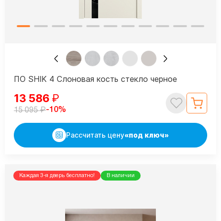
ПО SHIK 4 Слоновая кость стекло черное
13 586
₽
₽
-10%
15 095
Рассчитать цену
«под ключ»
Каждая 3-я дверь бесплатно!
В наличии