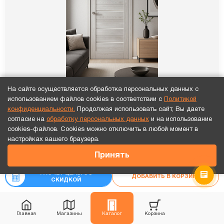
На сайте осуществляется обработка персональных данных с
использованием файлов cookies в соответствии с
Политикой
конфиденциальности.
Продолжая использовать сайт, Вы даете
согласие на
обработку персональных данных
и на использование
cookies-файлов. Cookies можно отключить в любой момент в
Точный расчет за 10 минут по СМС или телефону!
настройках вашего браузера.
ПО QuLine 1-5 Ривьера
27 990
₽
Принять
₽
31 100
8 186
₽
РАСЧЕТ ЦЕНЫ СО
₽
ДОБАВИТЬ В КОРЗИНУ
-10%
9 095
СКИДКОЙ
Рассчитать цену
«под ключ»
Главная
Магазины
Каталог
Корзина