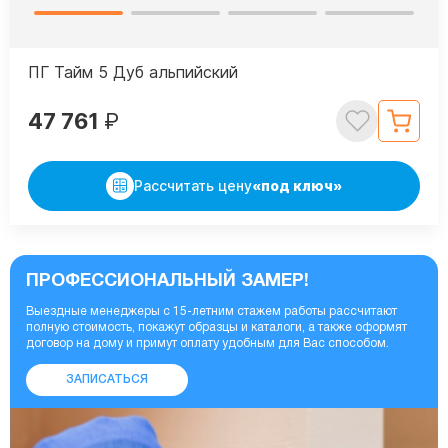
ПГ Тайм 5 Дуб альпийский
47 761
₽
Рассчитать цену
«под ключ»
ПРОФЕССИОНАЛЬНЫЙ ЗАМЕР!
Выездные менеджеры с 15-летним стажем работы рассчитают
полную стоимость, покажут образцы и каталоги, а также оформят
договор на дому и примут оплату удобным для Вас способом.
ЗАПИСАТЬСЯ