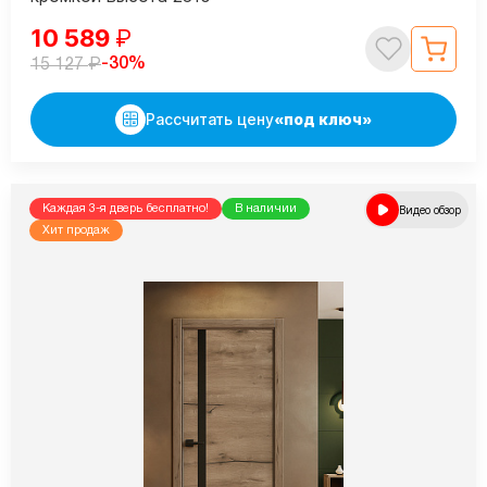
10 589
₽
₽
-30%
15 127
Рассчитать цену
«под ключ»
Каждая 3-я дверь бесплатно!
В наличии
Видео обзор
Хит продаж