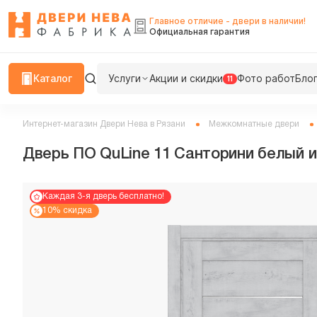
Главное отличие - двери в наличии!
Официальная гарантия
Каталог
Услуги
Акции и скидки
Фото работ
Бло
11
Интернет-магазин Двери Нева в Рязани
Межкомнатные двери
Дверь ПО QuLine 11 Санторини белый 
Каждая 3-я дверь бесплатно!
10% скидка