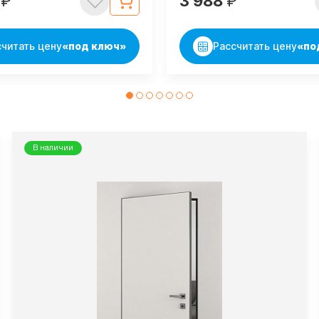
8
₽
3 988
₽
считать цену
«под ключ»
Рассчитать цену
«по
В наличии