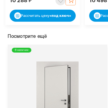
10 288
₽
10 49
Рассчитать цену
«под ключ»
Рас
Посмотрите ещё
В наличии