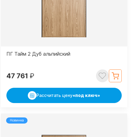
ПГ Тайм 2 Дуб альпийский
47 761
₽
Рассчитать цену
«под ключ»
Новинка