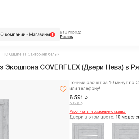
Ваш город:
г
О компании
Магазины
1
Рязань
ПО QuLine 11 Санторини белый
из Экошпона COVERFLEX (Двери Нева) в Р
Точный расчет за 10 минут по 
или телефону!
8 591
₽
₽
9 545
Рассчитать персональную скидку
Двери в этом цвете:
10 моделе