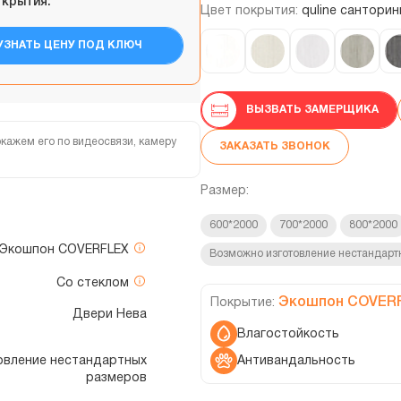
ткрытия:
Цвет покрытия:
quline санторин
УЗНАТЬ ЦЕНУ ПОД КЛЮЧ
ВЫЗВАТЬ ЗАМЕРЩИКА
кажем его по видеосвязи, камеру
ЗАКАЗАТЬ ЗВОНОК
Размер:
600*2000
700*2000
800*2000
Экошпон COVERFLEX
Возможно изготовление нестандарт
Со стеклом
Экошпон COVER
Покрытие:
Двери Нева
Влагостойкость
Антивандальность
отовление нестандартных
размеров