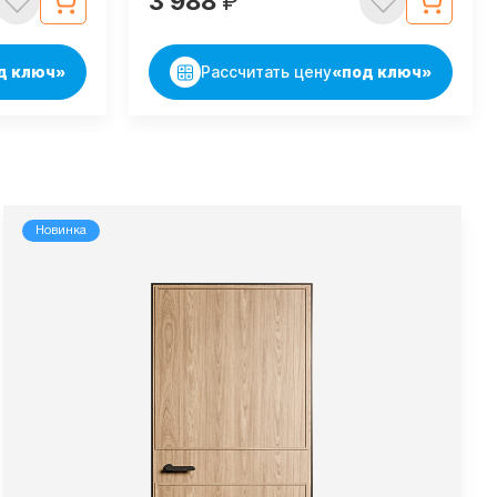
3 988
₽
д ключ»
Рассчитать цену
«под ключ»
Новинка