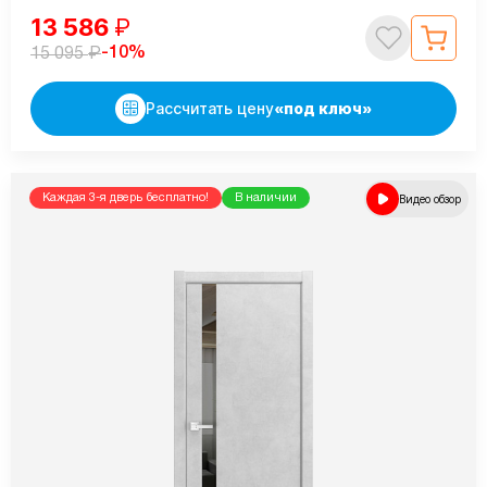
13 586
₽
₽
-10%
15 095
Рассчитать цену
«под ключ»
Каждая 3-я дверь бесплатно!
В наличии
Видео обзор