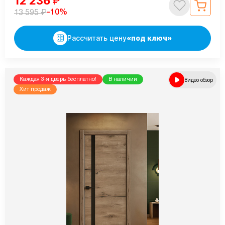
12 236
₽
₽
-10%
13 595
Рассчитать цену
«под ключ»
Каждая 3-я дверь бесплатно!
В наличии
Видео обзор
Хит продаж