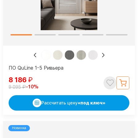
ПО QuLine 1-5 Ривьера
8 186
₽
₽
-10%
9 095
Рассчитать цену
«под ключ»
Новинка