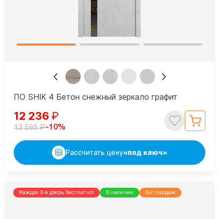
ПО SHIK 4 Бетон снежный зеркало графит
12 236
₽
₽
-10%
13 595
Рассчитать цену
«под ключ»
Каждая 3-я дверь бесплатно!
В наличии
Хит продаж