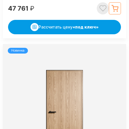
47 761
₽
Рассчитать цену
«под ключ»
Новинка