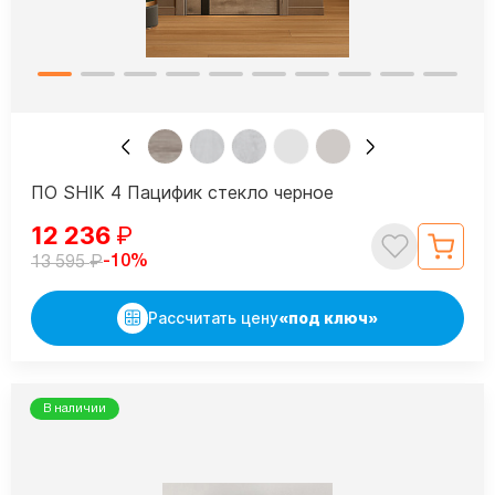
ПО SHIK 4 Пацифик стекло черное
12 236
₽
₽
-10%
13 595
Рассчитать цену
«под ключ»
В наличии