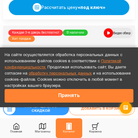
Рассчитать цену
«под ключ»
Каждая 3-я дверь бесплатно!
В наличии
Видео обзор
Хит продаж
На сайте осуществляется обработка персональных данных с
использованием файлов cookies в соответствии с
Политикой
конфиденциальности.
Продолжая использовать сайт, Вы даете
согласие на
обработку персональных данных
и на использование
cookies-файлов. Cookies можно отключить в любой момент в
Точный расчет за 10 минут по СМС или телефону!
настройках вашего браузера.
37 373
₽
Принять
₽
41 525
РАСЧЕТ ЦЕНЫ СО
ДОБАВИТЬ В КОРЗИНУ
СКИДКОЙ
Главная
Магазины
Каталог
Корзина