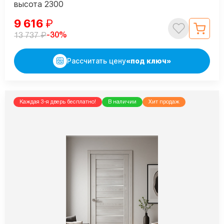
высота 2300
9 616
₽
₽
-30%
13 737
Рассчитать цену
«под ключ»
Каждая 3-я дверь бесплатно!
В наличии
Хит продаж