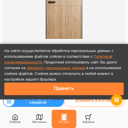
На сайте осуществляется обработка персональных данных с
использованием файлов cookies в соответствии с
Политикой
ПГ Тайм 2 Дуб альпийский
конфиденциальности.
Продолжая использовать сайт, Вы даете
согласие на
обработку персональных данных
и на использование
47 761
₽
cookies-файлов. Cookies можно отключить в любой момент в
Точный расчет за 10 минут по СМС или телефону!
настройках вашего браузера.
13 275
₽
Принять
₽
Рассчитать цену
«под ключ»
14 750
РАСЧЕТ ЦЕНЫ СО
ДОБАВИТЬ В КОРЗИНУ
СКИДКОЙ
Новинка
Главная
Магазины
Каталог
Корзина