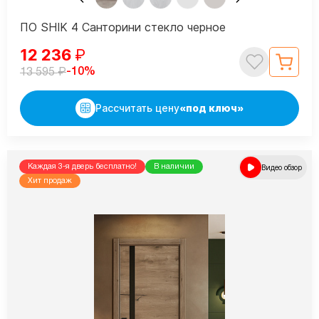
ПО SHIK 4 Санторини стекло черное
12 236
₽
₽
-10%
13 595
Рассчитать цену
«под ключ»
Каждая 3-я дверь бесплатно!
В наличии
Видео обзор
Хит продаж