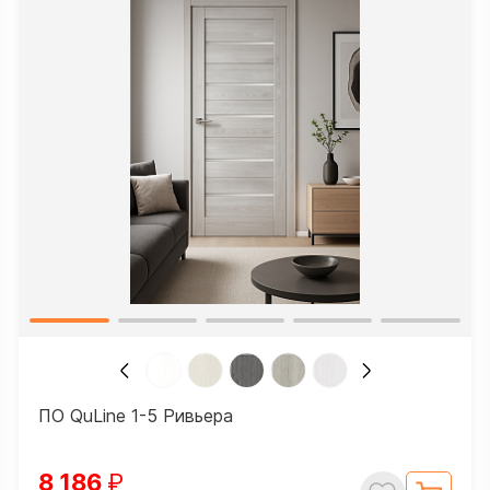
ПО QuLine 1-5 Ривьера
8 186
₽