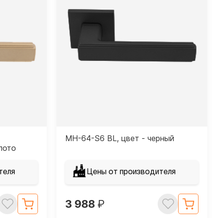
MH-64-S6 BL, цвет - черный
лото
теля
Цены от производителя
3 988
₽