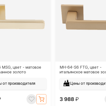
 MSG, цвет - матовое
MH-64-S6 FTG, цвет -
ванное золото
итальянское матовое зо
ы от производителя
Цены от производи
₽
3 988
₽