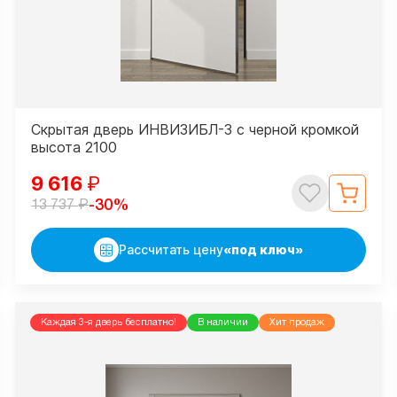
Скрытая дверь ИНВИЗИБЛ-3 с черной кромкой
высота 2100
9 616
₽
₽
-30%
13 737
Рассчитать цену
«под ключ»
Каждая 3-я дверь бесплатно!
В наличии
Хит продаж