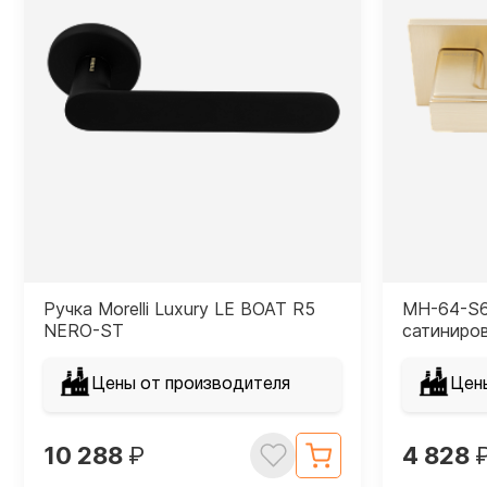
Ручка Morelli Luxury LE BOAT R5
MH-64-S6
NERO-ST
сатиниро
Цены от производителя
Цен
10 288
₽
4 828