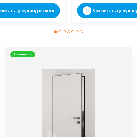
считать цену
«под ключ»
Рассчитать цену
«по
В наличии