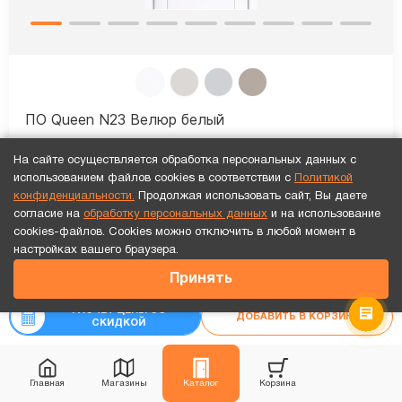
ПО Queen N23 Велюр белый
22 383
₽
На сайте осуществляется обработка персональных данных с
₽
-10%
24 870
использованием файлов cookies в соответствии с
Политикой
конфиденциальности.
Продолжая использовать сайт, Вы даете
согласие на
обработку персональных данных
и на использование
Рассчитать цену
«под ключ»
cookies-файлов. Cookies можно отключить в любой момент в
Точный расчет за 10 минут по СМС или телефону!
настройках вашего браузера.
11 169
₽
Принять
₽
15 956
Каждая 3-я дверь бесплатно!
В наличии
Видео обзор
РАСЧЕТ ЦЕНЫ СО
ДОБАВИТЬ В КОРЗИНУ
СКИДКОЙ
Главная
Магазины
Каталог
Корзина