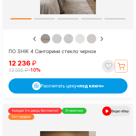
ПО SHIK 4 Санторини стекло черное
12 236
₽
₽
-10%
13 595
Рассчитать цену
«под ключ»
Каждая 3-я дверь бесплатно!
В наличии
Видео обзор
Хит продаж