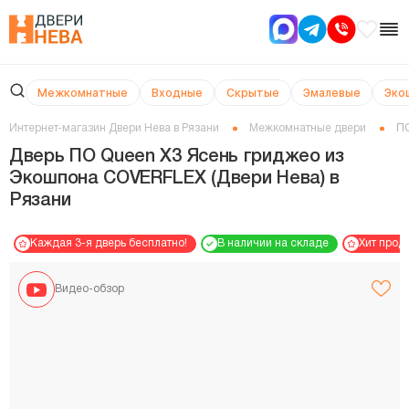
Межкомнатные
Входные
Скрытые
Эмалевые
Эко
Интернет-магазин Двери Нева в Рязани
Межкомнатные двери
ПО
Дверь ПО Queen X3 Ясень гриджео из
Экошпона COVERFLEX (Двери Нева) в
Рязани
Каждая 3-я дверь бесплатно!
В наличии на складе
Хит прод
Видео-обзор