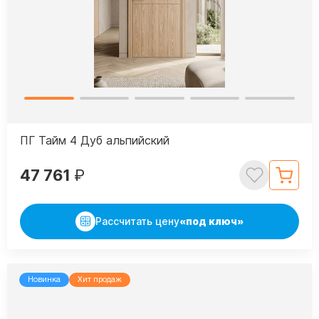
ПГ Тайм 4 Дуб альпийский
47 761
₽
Рассчитать цену
«под ключ»
Новинка
Хит продаж