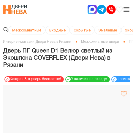
Межкомнатные
Входные
Скрытые
Эмалевые
Эко
Интернет-магазин Двери Нева в Рязани
Межкомнатные двери
ПГ
Дверь ПГ Queen D1 Велюр светлый из
Экошпона COVERFLEX (Двери Нева) в
Рязани
Каждая 3-я дверь бесплатно!
В наличии на складе
Новинка