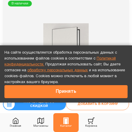
В наличии
На сайте осуществляется обработка персональных данных с
использованием файлов cookies в соответствии с
Политикой
конфиденциальности.
Продолжая использовать сайт, Вы даете
согласие на
обработку персональных данных
и на использование
cookies-файлов. Cookies можно отключить в любой момент в
Точный расчет за 10 минут по СМС или телефону!
настройках вашего браузера.
17 636
₽
Принять
₽
19 595
РАСЧЕТ ЦЕНЫ СО
ДОБАВИТЬ В КОРЗИНУ
СКИДКОЙ
Скрытая дверь ИНВИЗИБЛ-3 с черной кромкой
Главная
Магазины
Каталог
Корзина