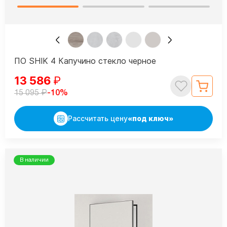
ПО SHIK 4 Капучино стекло черное
13 586
₽
₽
-10%
15 095
Рассчитать цену
«под ключ»
В наличии