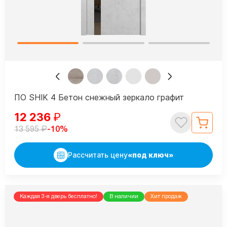
ПО SHIK 4 Бетон снежный зеркало графит
12 236
₽
₽
-10%
13 595
Рассчитать цену
«под ключ»
Каждая 3-я дверь бесплатно!
В наличии
Хит продаж