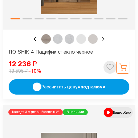
ПО SHIK 4 Пацифик стекло черное
12 236
₽
₽
-10%
13 595
Рассчитать цену
«под ключ»
Каждая 3-я дверь бесплатно!
В наличии
Видео обзор