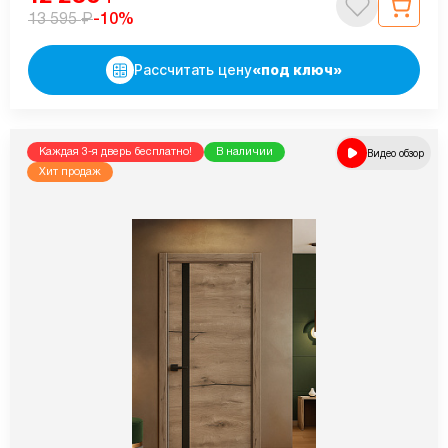
₽
-10%
13 595
Рассчитать цену
«под ключ»
Каждая 3-я дверь бесплатно!
В наличии
Видео обзор
Хит продаж