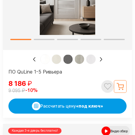
ПО QuLine 1-5 Ривьера
8 186
₽
₽
-10%
9 095
Рассчитать цену
«под ключ»
Каждая 3-я дверь бесплатно!
Видео обзор