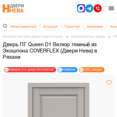
Межкомнатные
Входные
Скрытые
Эмалевые
Эко
Интернет-магазин Двери Нева в Рязани
Межкомнатные двери
ПГ
Дверь ПГ Queen D1 Велюр темный из
Экошпона COVERFLEX (Двери Нева) в
Рязани
Каждая 3-я дверь бесплатно!
Новинка
10% скидка