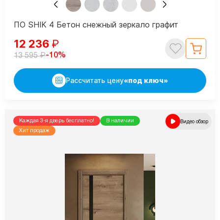
ПО SHIK 4 Бетон снежный зеркало графит
12 236
₽
₽
-10%
13 595
Рассчитать цену
«под ключ»
Каждая 3-я дверь бесплатно!
В наличии
Видео обзор
Хит продаж