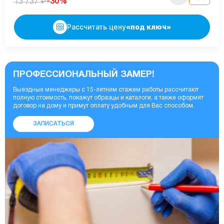
₽
-30%
13 737
Рассчитать цену
«под ключ»
ПРОФЕССИОНАЛЬНЫЙ ЗАМЕР!
Выездные менеджеры с 15-летним стажем работы рассчитают
полную стоимость, покажут образцы и каталоги, а также оформят
договор на дому и примут оплату удобным для Вас способом.
ЗАПИСАТЬСЯ