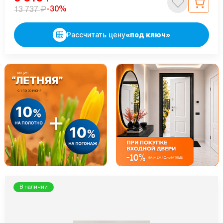
₽
-30%
13 737
Рассчитать цену
«под ключ»
В наличии