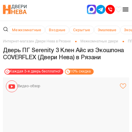
Межкомнатные
Входные
Скрытые
Эмалевые
Эко
Интернет-магазин Двери Нева в Рязани
Межкомнатные двери
ПГ
Дверь ПГ Serenity 3 Клен Айс из Экошпона
COVERFLEX (Двери Нева) в Рязани
Каждая 3-я дверь бесплатно!
10% скидка
Видео-обзор