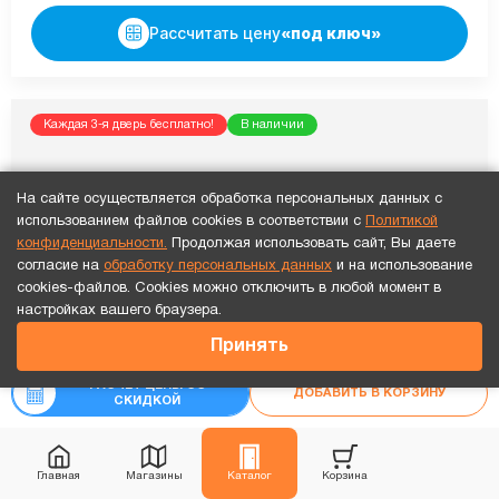
Рассчитать цену
«под ключ»
Каждая 3-я дверь бесплатно!
В наличии
На сайте осуществляется обработка персональных данных с
использованием файлов cookies в соответствии с
Политикой
конфиденциальности.
Продолжая использовать сайт, Вы даете
согласие на
обработку персональных данных
и на использование
cookies-файлов. Cookies можно отключить в любой момент в
Точный расчет за 10 минут по СМС или телефону!
настройках вашего браузера.
20 556
₽
Принять
₽
22 840
РАСЧЕТ ЦЕНЫ СО
ДОБАВИТЬ В КОРЗИНУ
СКИДКОЙ
Главная
Магазины
Каталог
Корзина