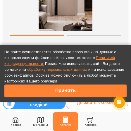
На сайте осуществляется обработка персональных данных с
использованием файлов cookies в соответствии с
Политикой
конфиденциальности.
Продолжая использовать сайт, Вы даете
ПО SHIK 4 Макиато стекло черное
согласие на
обработку персональных данных
и на использование
cookies-файлов. Cookies можно отключить в любой момент в
13 586
₽
Точный расчет за 10 минут по СМС или телефону!
настройках вашего браузера.
₽
-10%
15 095
24 849
₽
Принять
₽
27 610
Рассчитать цену
«под ключ»
РАСЧЕТ ЦЕНЫ СО
ДОБАВИТЬ В КОРЗИНУ
СКИДКОЙ
Новинка
Главная
Магазины
Каталог
Корзина