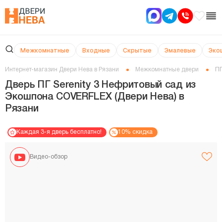
Межкомнатные
Входные
Скрытые
Эмалевые
Эко
Интернет-магазин Двери Нева в Рязани
Межкомнатные двери
ПГ
Дверь ПГ Serenity 3 Нефритовый сад из
Экошпона COVERFLEX (Двери Нева) в
Рязани
Каждая 3-я дверь бесплатно!
10% скидка
Видео-обзор