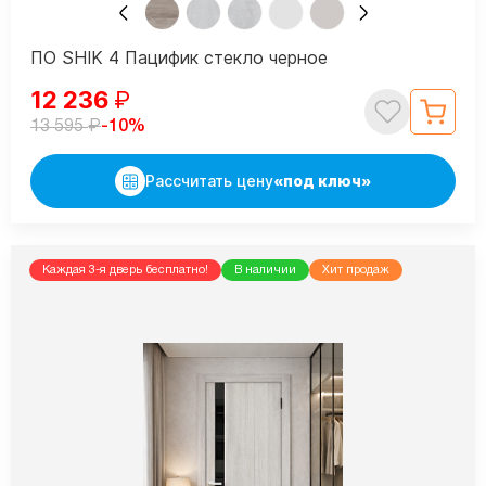
ПО SHIK 4 Пацифик стекло черное
12 236
₽
₽
-10%
13 595
Рассчитать цену
«под ключ»
Каждая 3-я дверь бесплатно!
В наличии
Хит продаж