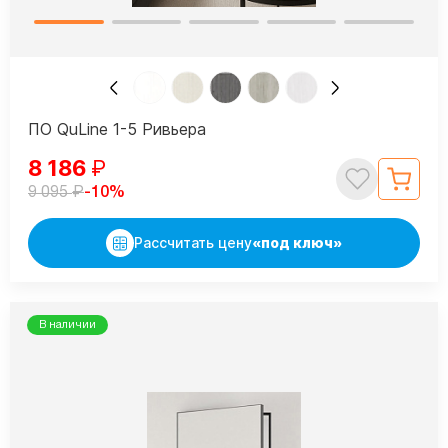
ПО QuLine 1-5 Ривьера
8 186
₽
₽
-10%
9 095
Рассчитать цену
«под ключ»
В наличии