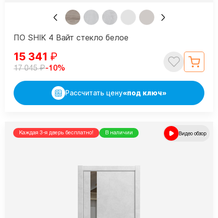
ПО SHIK 4 Вайт стекло белое
15 341
₽
₽
-10%
17 045
Рассчитать цену
«под ключ»
Каждая 3-я дверь бесплатно!
В наличии
Видео обзор